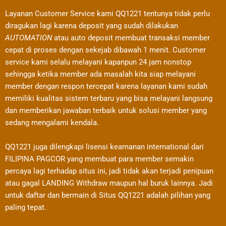
Layanan Customer Service kami QQ1221 tentunya tidak perlu
diragukan lagi karena deposit yang sudah dilakukan
AUTOMATION
atau auto deposit membuat transaksi member
cepat di proses dengan sekejab dibawah 1 menit. Customer
service kami selalu melayani kapanpun 24 jam nonstop
sehingga ketika member ada masalah kita siap melayani
member dengan respon tercepat karena layanan kami sudah
memiliki kualitas sistem terbaru yang bisa melayani langsung
dan memberikan jawaban terbaik untuk solusi member yang
sedang mengalami kendala.
QQ1221 juga dilengkapi lisensi keamanan international dari
FILIPINA PAGCOR yang membuat para member semakin
percaya lagi terhadap situs ini, jadi tidak akan terjadi penipuan
atau gagal LANDING Withdraw maupun hal buruk lainnya. Jadi
untuk daftar dan bermain di Situs QQ1221 adalah pilihan yang
paling tepat.