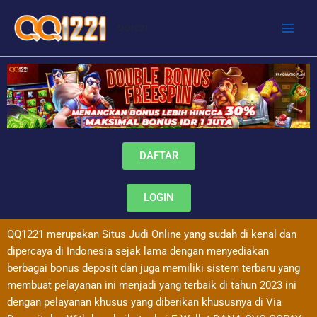
Skip
Main
to
QQ1221
Men
content
DAFTAR
LOGIN
QQ1221 merupakan Situs Judi Online yang sudah di kenal dan
dipercaya di Indonesia sejak lama dengan menyediakan
berbagai bonus deposit dan juga memiliki sistem terbaru yang
membuat pelayanan ini menjadi yang terbaik di tahun 2023 ini
dengan pelayanan khusus yang diberikan khususnya di Via