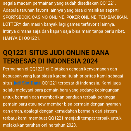
segala macam permainan yang sudah disediakan QQ1221.
Adapula taruhan favorit lainnya yang bisa dimainkan seperti
SPORTSBOOK, CASINO ONLINE, POKER ONLINE, TEMBAK IKAN,
LOTTERY dan masih banyak lagi games terfavorit lainnya.
Intinya dimana saja dan kapan saja bisa main tanpa perlu ribet,
HANYA DI QQ1221.
QQ1221 SITUS JUDI ONLINE DANA
TERBESAR DI INDONESIA 2024
Permainan di QQ1221 di Ciptakan dengan kenyamanan dan
kepuasan yang luar biasa karena itulah prioritas kami sebagai
situs
judi Slot Dana
QQ1221 terbesar di indonesia. Kami juga
selalu melayani para pemain baru yang sedang kebingungan
untuk bermain dan memberikan panduan terbaik sehingga
pemain baru atau new member bisa bermain dengan nyaman
dan aman, apalagi dengan kemudahan bermain dari sistem
terbaru kami membuat QQ1221 menjadi tempat terbaik untuk
melakukan taruhan online tahun 2023.