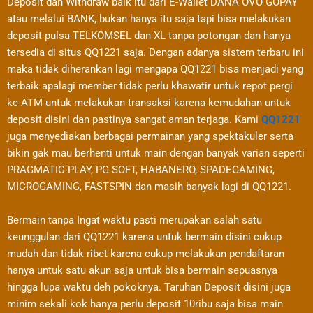
Deposit dan Withdraw baik itu dari E-Wallet DANA OVO GOPAY
atau melalui BANK, bukan hanya itu saja tapi bisa melakukan
deposit pulsa TELKOMSEL dan XL tanpa potongan dan hanya
tersedia di situs QQ1221 saja. Dengan adanya sistem terbaru ini
maka tidak diherankan lagi mengapa QQ1221 bisa menjadi yang
terbaik apalagi member tidak perlu khawatir untuk repot pergi
ke ATM untuk melakukan transaksi karena kemudahan untuk
deposit disini dan pastinya sangat aman terjaga. Kami
QQ1221
juga menyediakan berbagai permainan yang spektakuler serta
bikin gak mau berhenti untuk main dengan banyak varian seperti
PRAGMATIC PLAY, PG SOFT, HABANERO, SPADEGAMING,
MICROGAMING, FASTSPIN dan masih banyak lagi di QQ1221.
Bermain tanpa Ingat waktu pasti merupakan salah satu
keunggulan dari QQ1221 karena untuk bermain disini cukup
mudah dan tidak ribet karena cukup melakukan pendaftaran
hanya untuk satu akun saja untuk bisa bermain sepuasnya
hingga lupa waktu deh pokoknya. Taruhan Deposit disini juga
minim sekali kok hanya perlu deposit 10ribu saja bisa main